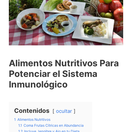
Alimentos Nutritivos Para
Potenciar el Sistema
Inmunológico
Contenidos
ocultar
1
Alimentos Nutritivos
1.1
Coma Frutas Cítricas en Abundancia
1.2
Incluye Jengibre y Ajo en tu Dieta