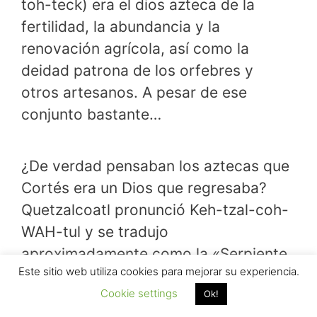
toh-teck) era el dios azteca de la
fertilidad, la abundancia y la
renovación agrícola, así como la
deidad patrona de los orfebres y
otros artesanos. A pesar de ese
conjunto bastante…
¿De verdad pensaban los aztecas que
Cortés era un Dios que regresaba?
Quetzalcoatl pronunció Keh-tzal-coh-
WAH-tul y se tradujo
aproximadamente como la «Serpiente
Este sitio web utiliza cookies para mejorar su experiencia.
emplumada», la «Serpiente
Cookie settings
Ok!
emplumada» o la «Serpiente