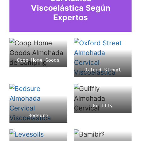
Viscoelástica Según
Expertos
Coop Home Goods
Oxford Street
Guiffly
Bedsure