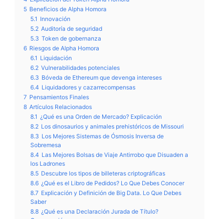
5
Beneficios de Alpha Homora
5.1
Innovación
5.2
Auditoría de seguridad
5.3
Token de gobernanza
6
Riesgos de Alpha Homora
6.1
Liquidación
6.2
Vulnerabilidades potenciales
6.3
Bóveda de Ethereum que devenga intereses
6.4
Liquidadores y cazarrecompensas
7
Pensamientos Finales
8
Artículos Relacionados
8.1
¿Qué es una Orden de Mercado? Explicación
8.2
Los dinosaurios y animales prehistóricos de Missouri
8.3
Los Mejores Sistemas de Ósmosis Inversa de
Sobremesa
8.4
Las Mejores Bolsas de Viaje Antirrobo que Disuaden a
los Ladrones
8.5
Descubre los tipos de billeteras criptográficas
8.6
¿Qué es el Libro de Pedidos? Lo Que Debes Conocer
8.7
Explicación y Definición de Big Data. Lo Que Debes
Saber
8.8
¿Qué es una Declaración Jurada de Título?