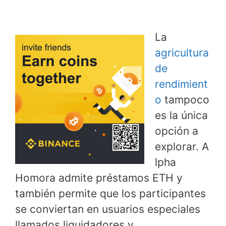
La
agricultura
de
rendimient
o
tampoco
es la única
opción a
explorar. A
lpha
Homora admite préstamos ETH y
también permite que los participantes
se conviertan en usuarios especiales
llamados liquidadores y