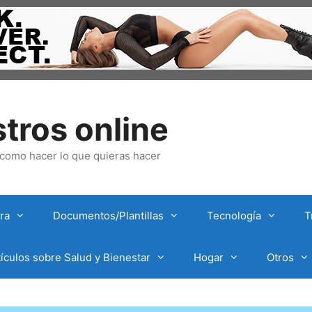
tros online
omo hacer lo que quieras hacer
ra
Documentos/Plantillas
Tecnología
T
tículos sobre Salud y Bienestar
Hogar
Otros