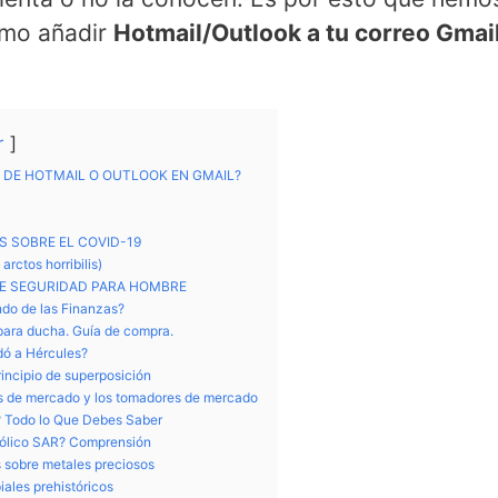
ómo añadir
Hotmail/Outlook a tu correo Gmail
r
 DE HOTMAIL O OUTLOOK EN GMAIL?
 SOBRE EL COVID-19
arctos horribilis)
E SEGURIDAD PARA HOMBRE
ndo de las Finanzas?
 para ducha. Guía de compra.
dó a Hércules?
principio de superposición
es de mercado y los tomadores de mercado
 Todo lo Que Debes Saber
bólico SAR? Comprensión
s sobre metales preciosos
iales prehistóricos