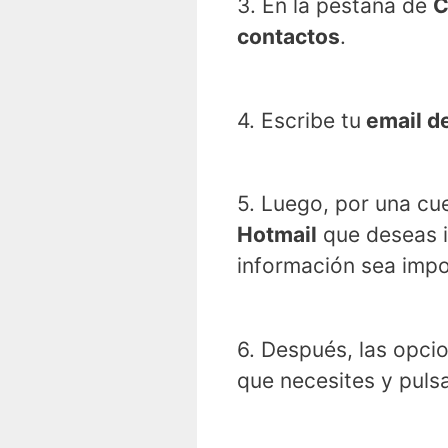
3. En la pestaña de
C
contactos
.
4. Escribe tu
email d
5. Luego, por una cue
Hotmail
que deseas i
información sea impo
6. Después, las opci
que necesites y pulsa