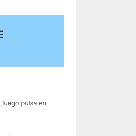
E
?
y luego pulsa en