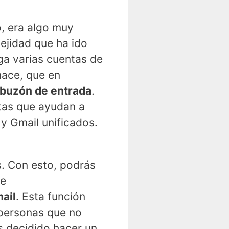
, era algo muy
ejidad que ha ido
ga varias cuentas de
hace, que en
 buzón de entrada
.
ntas que ayudan a
y Gmail unificados.
s. Con esto, podrás
de
ail
. Esta función
 personas que no
s decidido hacer un