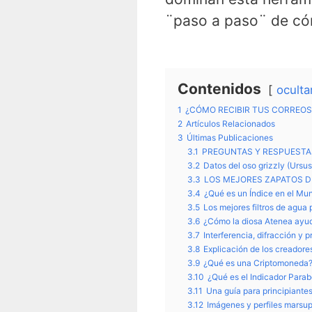
¨paso a paso¨ de c
Contenidos
oculta
1
¿CÓMO RECIBIR TUS CORREOS
2
Artículos Relacionados
3
Últimas Publicaciones
3.1
PREGUNTAS Y RESPUESTAS
3.2
Datos del oso grizzly (Ursus 
3.3
LOS MEJORES ZAPATOS D
3.4
¿Qué es un Índice en el Mu
3.5
Los mejores filtros de agua
3.6
¿Cómo la diosa Atenea ayu
3.7
Interferencia, difracción y 
3.8
Explicación de los creador
3.9
¿Qué es una Criptomoneda?
3.10
¿Qué es el Indicador Para
3.11
Una guía para principiante
3.12
Imágenes y perfiles marsup