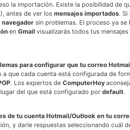
ceso la importación. Existe la posibilidad de 
2), antes de ver los
mensajes importados
. S
l
navegador
sin problemas. El proceso ya se 
sión
en
Gmail
visualizarás todos tus mensajes
lemas para configurar que tu correo Hotmail 
o a que cada cuenta está configurada de for
 POP
. Los expertos de
ComputerHoy
aconsej
 lugar del que está configurado por
default
.
s de tu cuenta Hotmail/Outlook
en tu corr
ión, y darle respuestas seleccionando cuál d