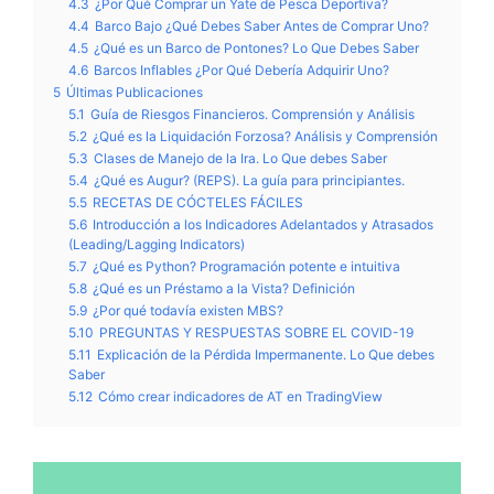
4.3
¿Por Qué Comprar un Yate de Pesca Deportiva?
4.4
Barco Bajo ¿Qué Debes Saber Antes de Comprar Uno?
4.5
¿Qué es un Barco de Pontones? Lo Que Debes Saber
4.6
Barcos Inflables ¿Por Qué Debería Adquirir Uno?
5
Últimas Publicaciones
5.1
Guía de Riesgos Financieros. Comprensión y Análisis
5.2
¿Qué es la Liquidación Forzosa? Análisis y Comprensión
5.3
Clases de Manejo de la Ira. Lo Que debes Saber
5.4
¿Qué es Augur? (REPS). La guía para principiantes.
5.5
RECETAS DE CÓCTELES FÁCILES
5.6
Introducción a los Indicadores Adelantados y Atrasados
(Leading/Lagging Indicators)
5.7
¿Qué es Python? Programación potente e intuitiva
5.8
¿Qué es un Préstamo a la Vista? Definición
5.9
¿Por qué todavía existen MBS?
5.10
PREGUNTAS Y RESPUESTAS SOBRE EL COVID-19
5.11
Explicación de la Pérdida Impermanente. Lo Que debes
Saber
5.12
Cómo crear indicadores de AT en TradingView