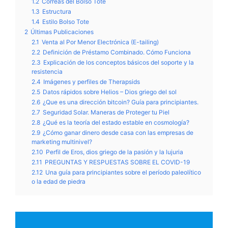
1.2
Correas del Bolso Tote
1.3
Estructura
1.4
Estilo Bolso Tote
2
Últimas Publicaciones
2.1
Venta al Por Menor Electrónica (E-tailing)
2.2
Definición de Préstamo Combinado. Cómo Funciona
2.3
Explicación de los conceptos básicos del soporte y la
resistencia
2.4
Imágenes y perfiles de Therapsids
2.5
Datos rápidos sobre Helios – Dios griego del sol
2.6
¿Que es una dirección bitcoin? Guía para principiantes.
2.7
Seguridad Solar. Maneras de Proteger tu Piel
2.8
¿Qué es la teoría del estado estable en cosmología?
2.9
¿Cómo ganar dinero desde casa con las empresas de
marketing multinivel?
2.10
Perfil de Eros, dios griego de la pasión y la lujuria
2.11
PREGUNTAS Y RESPUESTAS SOBRE EL COVID-19
2.12
Una guía para principiantes sobre el período paleolítico
o la edad de piedra