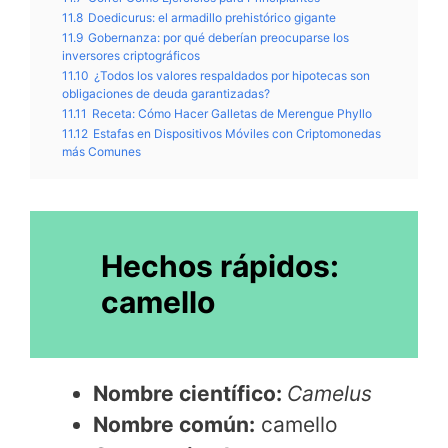
11.8
Doedicurus: el armadillo prehistórico gigante
11.9
Gobernanza: por qué deberían preocuparse los
inversores criptográficos
11.10
¿Todos los valores respaldados por hipotecas son
obligaciones de deuda garantizadas?
11.11
Receta: Cómo Hacer Galletas de Merengue Phyllo
11.12
Estafas en Dispositivos Móviles con Criptomonedas
más Comunes
Hechos rápidos:
camello
Nombre científico:
Camelus
Nombre común:
camello