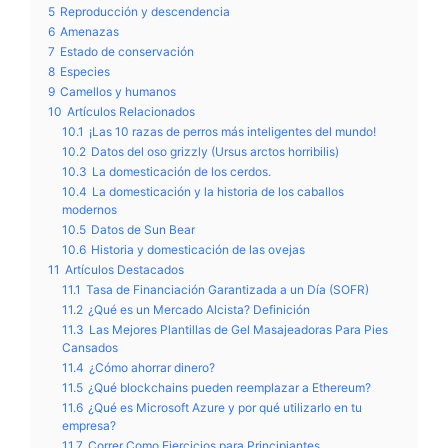
5
Reproducción y descendencia
6
Amenazas
7
Estado de conservación
8
Especies
9
Camellos y humanos
10
Artículos Relacionados
10.1
¡Las 10 razas de perros más inteligentes del mundo!
10.2
Datos del oso grizzly (Ursus arctos horribilis)
10.3
La domesticación de los cerdos.
10.4
La domesticación y la historia de los caballos
modernos
10.5
Datos de Sun Bear
10.6
Historia y domesticación de las ovejas
11
Artículos Destacados
11.1
Tasa de Financiación Garantizada a un Día (SOFR)
11.2
¿Qué es un Mercado Alcista? Definición
11.3
Las Mejores Plantillas de Gel Masajeadoras Para Pies
Cansados
11.4
¿Cómo ahorrar dinero?
11.5
¿Qué blockchains pueden reemplazar a Ethereum?
11.6
¿Qué es Microsoft Azure y por qué utilizarlo en tu
empresa?
11.7
Correr Como Ejercicios para Principiantes