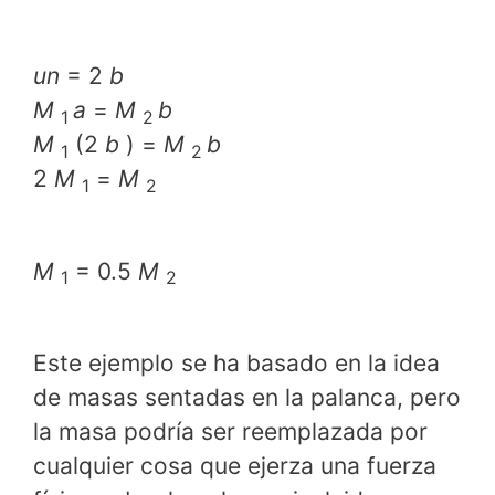
un
= 2
b
M
a
=
M
b
1
2
M
(2
b
) =
M
b
1
2
2
M
=
M
1
2
M
= 0.5
M
1
2
Este ejemplo se ha basado en la idea
de masas sentadas en la palanca, pero
la masa podría ser reemplazada por
cualquier cosa que ejerza una fuerza