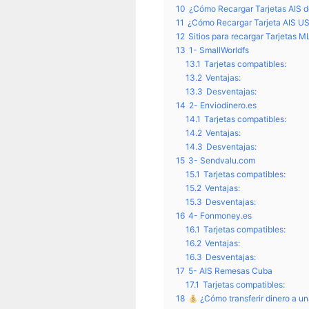
10
¿Cómo Recargar Tarjetas AIS 
11
¿Cómo Recargar Tarjeta AIS U
12
Sitios para recargar Tarjetas 
13
1- SmallWorldfs
13.1
Tarjetas compatibles:
13.2
Ventajas:
13.3
Desventajas:
14
2- Enviodinero.es
14.1
Tarjetas compatibles:
14.2
Ventajas:
14.3
Desventajas:
15
3- Sendvalu.com
15.1
Tarjetas compatibles:
15.2
Ventajas:
15.3
Desventajas:
16
4- Fonmoney.es
16.1
Tarjetas compatibles:
16.2
Ventajas:
16.3
Desventajas:
17
5- AIS Remesas Cuba
17.1
Tarjetas compatibles:
18
¿Cómo transferir dinero a u