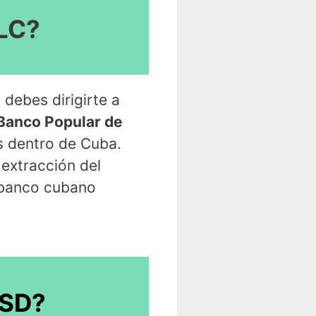
MLC?
debes dirigirte a
Banco Popular de
ás dentro de Cuba.
 extracción del
l banco cubano
USD?