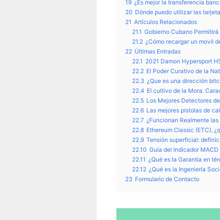
19
¿Es mejor la transferencia banc
20
Dónde puedo utilizar las tarje
21
Artículos Relacionados
21.1
Gobierno Cubano Permitirá
21.2
¿Cómo recargar un movil d
22
Últimas Entradas
22.1
2021 Damon Hypersport HS.
22.2
El Poder Curativo de la Na
22.3
¿Que es una dirección bitc
22.4
El cultivo de la Mora. Cara
22.5
Los Mejores Detectores de
22.6
Las mejores pistolas de ca
22.7
¿Funcionan Realmente las P
22.8
Ethereum Classic (ETC), ¿q
22.9
Tensión superficial: defini
22.10
Guía del Indicador MACD
22.11
¿Qué es la Garantía en té
22.12
¿Qué es la Ingeniería Soci
23
Formulario de Contacto