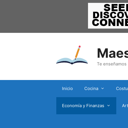
Saltar
al
contenido
Maes
Te enseñamos c
Inicio
Cocina
Costu
Economía y Finanzas
Ar