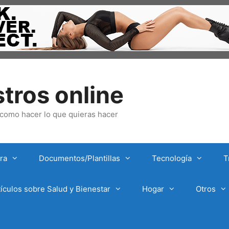
tros online
omo hacer lo que quieras hacer
ra
Documentos/Plantillas
Tecnología
T
tículos sobre Salud y Bienestar
Hogar
Otros