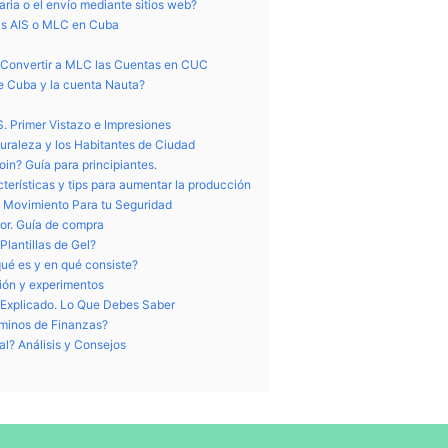
aria o el envío mediante sitios web?
tas AIS o MLC en Cuba
 Convertir a MLC las Cuentas en CUC
e Cuba y la cuenta Nauta?
 Primer Vistazo e Impresiones
turaleza y los Habitantes de Ciudad
oin? Guía para principiantes.
cterísticas y tips para aumentar la producción
 Movimiento Para tu Seguridad
lor. Guía de compra
lantillas de Gel?
ué es y en qué consiste?
ción y experimentos
 Explicado. Lo Que Debes Saber
rminos de Finanzas?
al? Análisis y Consejos