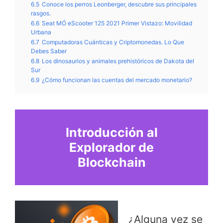
6.5
Conoce los perros Leonberger, descubre sus principales
rasgos.
6.6
Seat MÓ eScooter 125 2021 Primer Vistazo: Movilidad
Urbana
6.7
Computadoras Cuánticas y Criptomonedas. Lo Que
Debes Saber
6.8
Los dinosaurios y animales prehistóricos de Dakota del
Sur
6.9
¿Cómo funcionan las cuentas del mercado monetario?
Introducción al
Explorador de
Blockchain
¿Alguna vez se