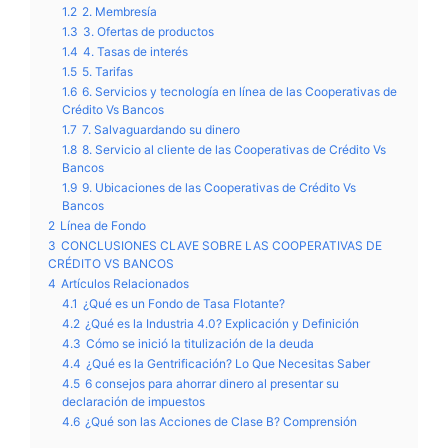
1.2
2. Membresía
1.3
3. Ofertas de productos
1.4
4. Tasas de interés
1.5
5. Tarifas
1.6
6. Servicios y tecnología en línea de las Cooperativas de
Crédito Vs Bancos
1.7
7. Salvaguardando su dinero
1.8
8. Servicio al cliente de las Cooperativas de Crédito Vs
Bancos
1.9
9. Ubicaciones de las Cooperativas de Crédito Vs
Bancos
2
Línea de Fondo
3
CONCLUSIONES CLAVE SOBRE LAS COOPERATIVAS DE
CRÉDITO VS BANCOS
4
Artículos Relacionados
4.1
¿Qué es un Fondo de Tasa Flotante?
4.2
¿Qué es la Industria 4.0? Explicación y Definición
4.3
Cómo se inició la titulización de la deuda
4.4
¿Qué es la Gentrificación? Lo Que Necesitas Saber
4.5
6 consejos para ahorrar dinero al presentar su
declaración de impuestos
4.6
¿Qué son las Acciones de Clase B? Comprensión