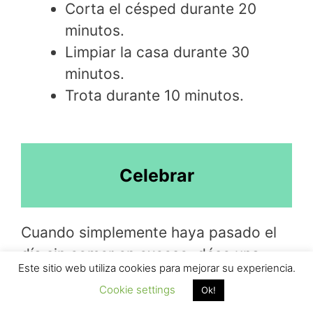
Corta el césped durante 20
minutos.
Limpiar la casa durante 30
minutos.
Trota durante 10 minutos.
Celebrar
Cuando simplemente haya pasado el
día sin comer en exceso, dése una
Este sitio web utiliza cookies para mejorar su experiencia.
palmada en la espalda. Se ha
Cookie settings
Ok!
acercado a un estilo de vida