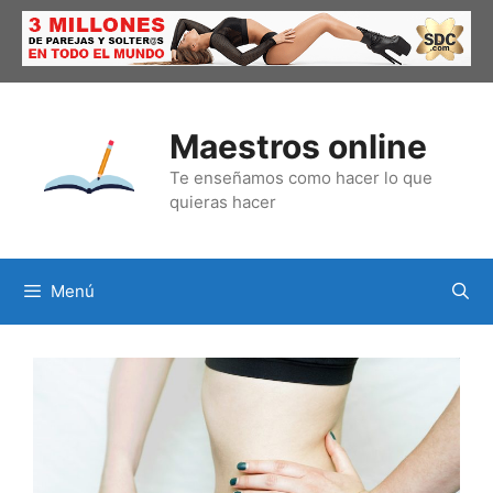
Saltar
al
contenido
Maestros online
Te enseñamos como hacer lo que
quieras hacer
Menú