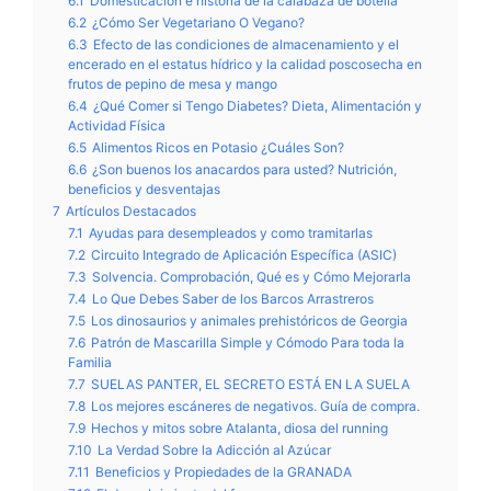
6.1
Domesticación e historia de la calabaza de botella
6.2
¿Cómo Ser Vegetariano O Vegano?
6.3
Efecto de las condiciones de almacenamiento y el
encerado en el estatus hídrico y la calidad poscosecha en
frutos de pepino de mesa y mango
6.4
¿Qué Comer si Tengo Diabetes? Dieta, Alimentación y
Actividad Física
6.5
Alimentos Ricos en Potasio ¿Cuáles Son?
6.6
¿Son buenos los anacardos para usted? Nutrición,
beneficios y desventajas
7
Artículos Destacados
7.1
Ayudas para desempleados y como tramitarlas
7.2
Circuito Integrado de Aplicación Específica (ASIC)
7.3
Solvencia. Comprobación, Qué es y Cómo Mejorarla
7.4
Lo Que Debes Saber de los Barcos Arrastreros
7.5
Los dinosaurios y animales prehistóricos de Georgia
7.6
Patrón de Mascarilla Simple y Cómodo Para toda la
Familia
7.7
SUELAS PANTER, EL SECRETO ESTÁ EN LA SUELA
7.8
Los mejores escáneres de negativos. Guía de compra.
7.9
Hechos y mitos sobre Atalanta, diosa del running
7.10
La Verdad Sobre la Adicción al Azúcar
7.11
Beneficios y Propiedades de la GRANADA