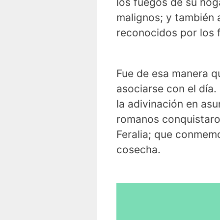
los fuegos de su hoga
malignos; y también 
reconocidos por los 
Fue de esa manera q
asociarse con el día
la adivinación en as
romanos conquistaron 
Feralia; que conmemo
cosecha.