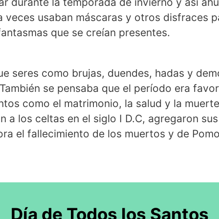
r durante la temporada de invierno y así ahuy
a veces usaban máscaras y otros disfraces pa
fantasmas que se creían presentes.
ue seres como brujas, duendes, hadas y demo
. También se pensaba que el período era favo
untos como el matrimonio, la salud y la muert
a los celtas en el siglo I D.C, agregaron sus
ra el fallecimiento de los muertos y de Pomon
Día de Todos los Santos