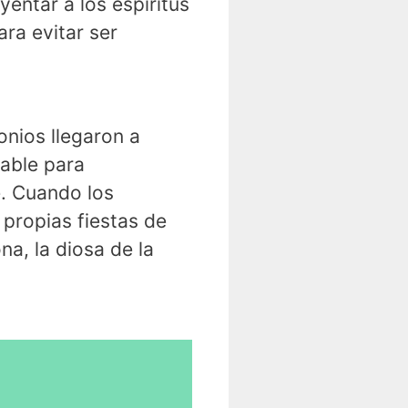
entar a los espíritus
ra evitar ser
nios llegaron a
rable para
e. Cuando los
 propias fiestas de
a, la diosa de la