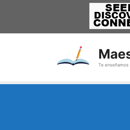
Saltar
al
contenido
Maes
Te enseñamos c