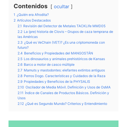
Contenidos
ocultar
1
¿Quién era Afrodita?
2
Artículos Destacados
2.1
Revisión del Detector de Metales TACKLife MMD05
2.2
La (pre) historia de Clovis – Grupos de caza temprana de
las Américas
2.3
¿Qué es VeChain (VET)? ¿Es una criptomoneda con
futuro?
2.4
Beneficios y Propiedades del MANGOSTÁN
2.5
Los dinosaurios y animales prehistóricos de Kansas
2.6
Barco a motor de casco múltiple
2.7
Mamuts y mastodontes: elefantes extintos antiguos
2.8
Perros Dogo. Características y Cuidados de la Raza
2.9
Propiedades y Beneficios de la PHYSALIS
2.10
Oscilador de Media Móvil. Definición y Usos de OsMA
2.11
Índice de Canales de Productos Básicos. Definición y
Usos
2.12
¿Qué es Segundo Mundo? Criterios y Entendimiento