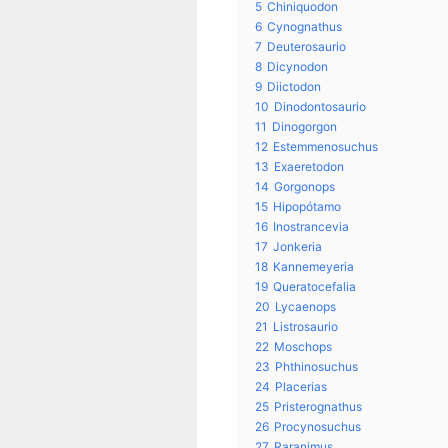
5
Chiniquodon
6
Cynognathus
7
Deuterosaurio
8
Dicynodon
9
Diictodon
10
Dinodontosaurio
11
Dinogorgon
12
Estemmenosuchus
13
Exaeretodon
14
Gorgonops
15
Hipopótamo
16
Inostrancevia
17
Jonkeria
18
Kannemeyeria
19
Queratocefalia
20
Lycaenops
21
Listrosaurio
22
Moschops
23
Phthinosuchus
24
Placerias
25
Pristerognathus
26
Procynosuchus
27
Raranimus