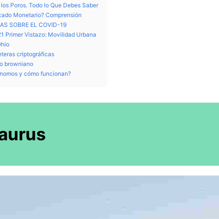
 los Poros. Todo lo Que Debes Saber
cado Monetario? Comprensión
AS SOBRE EL COVID-19
1 Primer Vistazo: Movilidad Urbana
Ohio
eteras criptográficas
to browniano
ónomos y cómo funcionan?
aurus