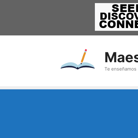
Saltar
al
contenido
Maes
Te enseñamos c