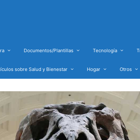
ra
Documentos/Plantillas
Tecnología
T
tículos sobre Salud y Bienestar
Hogar
Otros