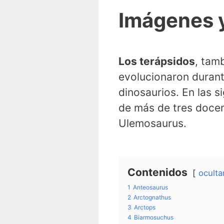
Imágenes y
Los terápsidos
, tam
evolucionaron durant
dinosaurios. En las s
de más de tres docen
Ulemosaurus.
Contenidos
oculta
1
Anteosaurus
2
Arctognathus
3
Arctops
4
Biarmosuchus