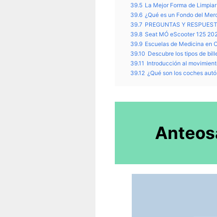
39.5
La Mejor Forma de Limpiar
39.6
¿Qué es un Fondo del Mer
39.7
PREGUNTAS Y RESPUEST
39.8
Seat MÓ eScooter 125 202
39.9
Escuelas de Medicina en 
39.10
Descubre los tipos de bill
39.11
Introducción al movimien
39.12
¿Qué son los coches aut
Anteos