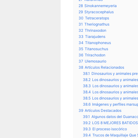
28
Sinokannemeyeria
29
Styracocephalus
30
Tetraceratops
31
Theriognathus
32
Thrinaxodon
33
Tiarajudens
34
Titanophoneus
35
Titanosuchus
36
Trirachodon
37
Ulemosaurio
38
Artículos Relacionados
38.1
Dinosaurios y animales pr
38.2
Los dinosaurios y animale
38.3
Los dinosaurios y animales
38.4
Los dinosaurios y animale
38.5
Los dinosaurios y animales
38.6
Imágenes y perfiles marsup
39
Artículos Destacados
39.1
Algunos datos del Guanac
39.2
LOS 8 MEJORES BATIDO
39.3
El proceso isocórico
39.4
Trucos de Maquillaje Que