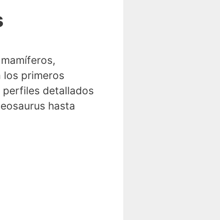
s
 mamíferos,
 los primeros
 perfiles detallados
teosaurus hasta