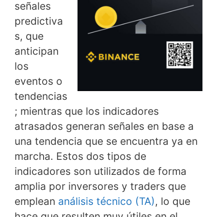
señales
predictiva
s, que
anticipan
los
eventos o
tendencias
; mientras que los indicadores
atrasados generan señales en base a
una tendencia que se encuentra ya en
marcha. Estos dos tipos de
indicadores son utilizados de forma
amplia por inversores y traders que
emplean
análisis técnico (TA)
, lo que
hace que resulten muy útiles en el