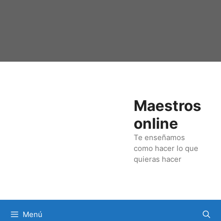
Saltar
al
contenido
Maestros
online
Te enseñamos
como hacer lo que
quieras hacer
Menú