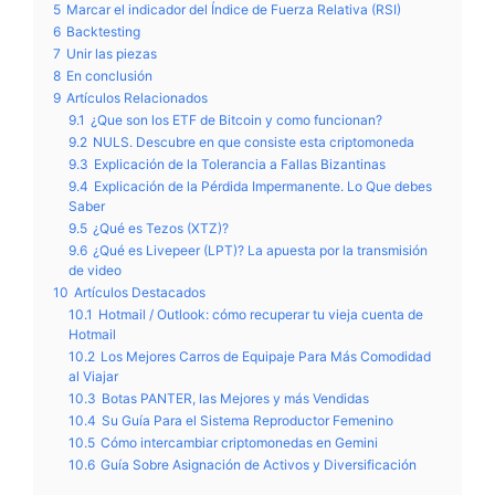
5
Marcar el indicador del Índice de Fuerza Relativa (RSI)
6
Backtesting
7
Unir las piezas
8
En conclusión
9
Artículos Relacionados
9.1
¿Que son los ETF de Bitcoin y como funcionan?
9.2
NULS. Descubre en que consiste esta criptomoneda
9.3
Explicación de la Tolerancia a Fallas Bizantinas
9.4
Explicación de la Pérdida Impermanente. Lo Que debes
Saber
9.5
¿Qué es Tezos (XTZ)?
9.6
¿Qué es Livepeer (LPT)? La apuesta por la transmisión
de video
10
Artículos Destacados
10.1
Hotmail / Outlook: cómo recuperar tu vieja cuenta de
Hotmail
10.2
Los Mejores Carros de Equipaje Para Más Comodidad
al Viajar
10.3
Botas PANTER, las Mejores y más Vendidas
10.4
Su Guía Para el Sistema Reproductor Femenino
10.5
Cómo intercambiar criptomonedas en Gemini
10.6
Guía Sobre Asignación de Activos y Diversificación