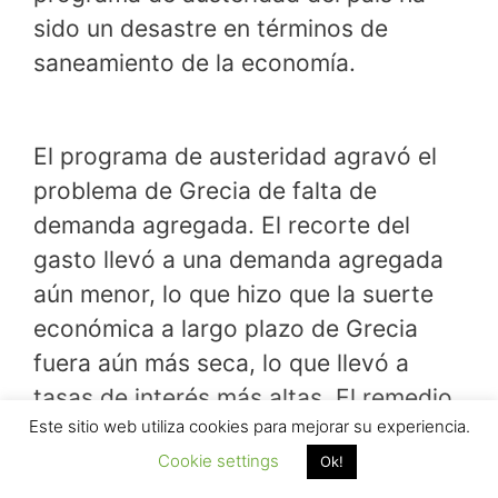
sido un desastre en términos de
saneamiento de la economía.
El programa de austeridad agravó el
problema de Grecia de falta de
demanda agregada. El recorte del
gasto llevó a una demanda agregada
aún menor, lo que hizo que la suerte
económica a largo plazo de Grecia
fuera aún más seca, lo que llevó a
tasas de interés más altas. El remedio
Este sitio web utiliza cookies para mejorar su experiencia.
correcto implicaría una combinación
Cookie settings
de estímulos a corto plazo para
Ok!