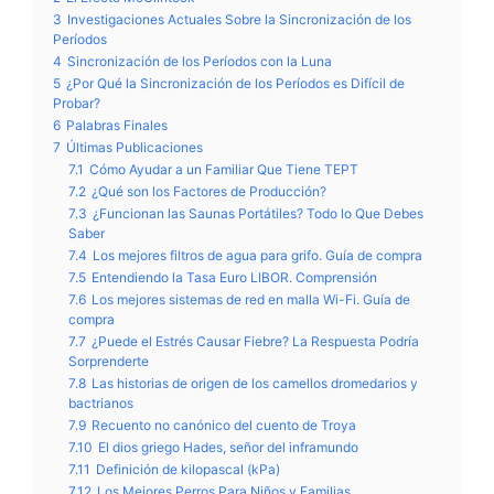
3
Investigaciones Actuales Sobre la Sincronización de los
Períodos
4
Sincronización de los Períodos con la Luna
5
¿Por Qué la Sincronización de los Períodos es Difícil de
Probar?
6
Palabras Finales
7
Últimas Publicaciones
7.1
Cómo Ayudar a un Familiar Que Tiene TEPT
7.2
¿Qué son los Factores de Producción?
7.3
¿Funcionan las Saunas Portátiles? Todo lo Que Debes
Saber
7.4
Los mejores filtros de agua para grifo. Guía de compra
7.5
Entendiendo la Tasa Euro LIBOR. Comprensión
7.6
Los mejores sistemas de red en malla Wi-Fi. Guía de
compra
7.7
¿Puede el Estrés Causar Fiebre? La Respuesta Podría
Sorprenderte
7.8
Las historias de origen de los camellos dromedarios y
bactrianos
7.9
Recuento no canónico del cuento de Troya
7.10
El dios griego Hades, señor del inframundo
7.11
Definición de kilopascal (kPa)
7.12
Los Mejores Perros Para Niños y Familias