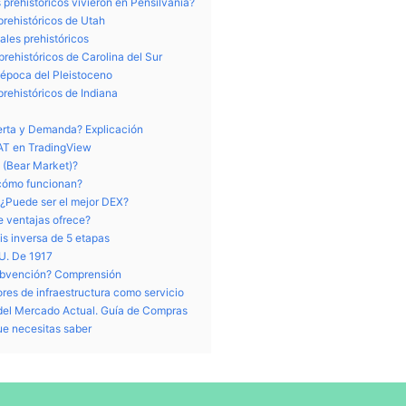
 prehistóricos vivieron en Pensilvania?
prehistóricos de Utah
ales prehistóricos
prehistóricos de Carolina del Sur
a época del Pleistoceno
prehistóricos de Indiana
ferta y Demanda? Explicación
AT en TradingView
 (Bear Market)?
 cómo funcionan?
¿Puede ser el mejor DEX?
e ventajas ofrece?
is inversa de 5 etapas
U. De 1917
Subvención? Comprensión
res de infraestructura como servicio
 del Mercado Actual. Guía de Compras
ue necesitas saber