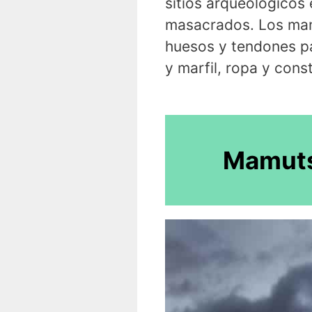
sitios arqueológicos
masacrados. Los mam
huesos y tendones pa
y marfil, ropa y cons
Mamut