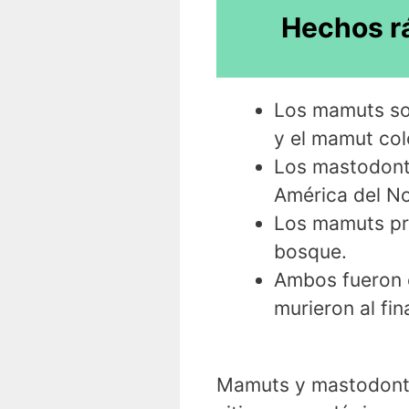
Hechos r
Los mamuts so
y el mamut co
Los mastodont
América del No
Los mamuts pro
bosque.
Ambos fueron 
murieron al fin
Mamuts y mastodonte