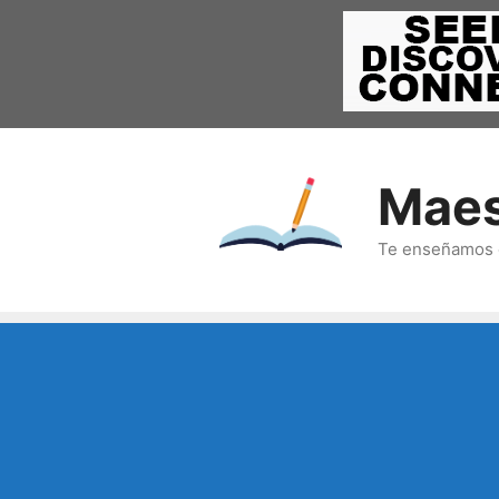
Saltar
al
contenido
Maes
Te enseñamos c