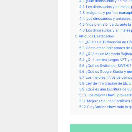
4.1
¿Qué dinosaurios y animales
4.2
Los dinosaurios y animales 
4.3
Imágenes y perfiles marsupi
4.4
Los dinosaurios y animales 
4.5
Vida prehistórica durante l
4.6
Los dinosaurios y animales 
5
Artículos Destacados
5.1
¿Qué es el Diferencial de O
5.2
Cómo crear indicadores de 
5.3
¿Qué es un Mercado Bajista
5.4
¿Qué son los juegos NFT y
5.5
¿Qué es Switcheo (SWTH)? 
5.6
¿Qué es Google Stadia y qu
5.7
Los mejores filtros de osmos
5.8
Ley de inmigración de EE. U
5.9
¿Qué es una Escritura de 
5.10
Los mejores IaaS: proveedo
5.11
Mejores Saunas Portátiles
5.12
PlayStation Now: todo lo q