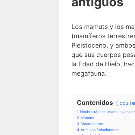
antiguos
Los mamuts y los mas
(mamíferos terrestre
Pleistoceno, y ambos
que sus cuerpos pesa
la Edad de Hielo, ha
megafauna.
Contenidos
oculta
1
Hechos rápidos: mamuts y mast
2
Mamuts
3
Mastodontes
4
Artículos Relacionados