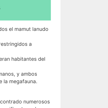
s
uidos el mamut lanudo
 restringidos a
ran habitantes del
umanos, y ambos
de la megafauna.
ncontrado numerosos