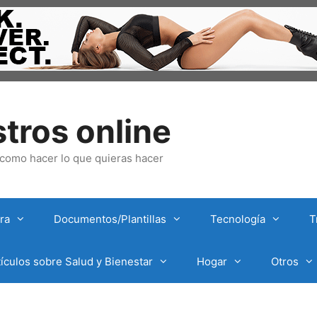
tros online
omo hacer lo que quieras hacer
ra
Documentos/Plantillas
Tecnología
T
tículos sobre Salud y Bienestar
Hogar
Otros