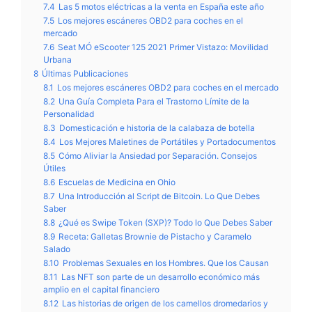
7.4
Las 5 motos eléctricas a la venta en España este año
7.5
Los mejores escáneres OBD2 para coches en el
mercado
7.6
Seat MÓ eScooter 125 2021 Primer Vistazo: Movilidad
Urbana
8
Últimas Publicaciones
8.1
Los mejores escáneres OBD2 para coches en el mercado
8.2
Una Guía Completa Para el Trastorno Límite de la
Personalidad
8.3
Domesticación e historia de la calabaza de botella
8.4
Los Mejores Maletines de Portátiles y Portadocumentos
8.5
Cómo Aliviar la Ansiedad por Separación. Consejos
Útiles
8.6
Escuelas de Medicina en Ohio
8.7
Una Introducción al Script de Bitcoin. Lo Que Debes
Saber
8.8
¿Qué es Swipe Token (SXP)? Todo lo Que Debes Saber
8.9
Receta: Galletas Brownie de Pistacho y Caramelo
Salado
8.10
Problemas Sexuales en los Hombres. Que los Causan
8.11
Las NFT son parte de un desarrollo económico más
amplio en el capital financiero
8.12
Las historias de origen de los camellos dromedarios y