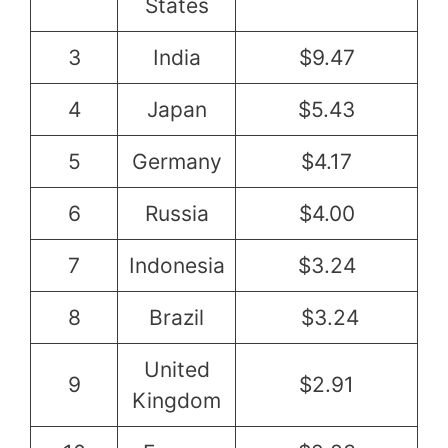
States
3
India
$9.47
4
Japan
$5.43
5
Germany
$4.17
6
Russia
$4.00
7
Indonesia
$3.24
8
Brazil
$3.24
United
9
$2.91
Kingdom