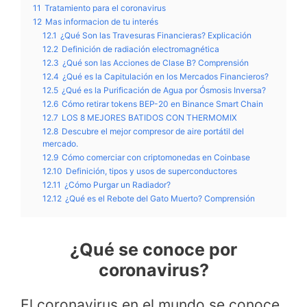
11
Tratamiento para el coronavirus
12
Mas informacion de tu interés
12.1
¿Qué Son las Travesuras Financieras? Explicación
12.2
Definición de radiación electromagnética
12.3
¿Qué son las Acciones de Clase B? Comprensión
12.4
¿Qué es la Capitulación en los Mercados Financieros?
12.5
¿Qué es la Purificación de Agua por Ósmosis Inversa?
12.6
Cómo retirar tokens BEP-20 en Binance Smart Chain
12.7
LOS 8 MEJORES BATIDOS CON THERMOMIX
12.8
Descubre el mejor compresor de aire portátil del
mercado.
12.9
Cómo comerciar con criptomonedas en Coinbase
12.10
Definición, tipos y usos de superconductores
12.11
¿Cómo Purgar un Radiador?
12.12
¿Qué es el Rebote del Gato Muerto? Comprensión
¿Qué se conoce por
coronavirus?
El coronavirus en el mundo se conoce