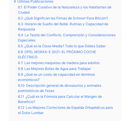
6
Últimas Publicaciones
6.1
El Poder Curativo de la Naturaleza y los Habitantes de
Ciudad
6.2
¿Qué Significan las Firmas de Schnorr Para Bitcoin?
6.3
Horario de Sueño del Bebé. Rutinas y Capacidad de
Respuesta
6.4
La Teoría del Conflicto. Comprensión y Consideraciones
Especiales
6.5
¿Qué es la Clase Media? Todo lo que Debes Saber
6.6
OPEL MOKKA-E 2021: EL PRÓXIMO COCHE
ELÉCTRICO
6.7
Las mejores maquetas de madera para adultos
6.8
Las Mejores Botas de Agua para Trabajar
6.9
¿Qué es un costo de capacidad en términos
económicos?
6.10
Descripción general de dinosaurios y animales
prehistóricos de Texas
6.11
¿Cuál es la Fórmula para Calcular el Margen de
Beneficio?
6.12
Los Mejores Correctores de Espalda Ortopédicos para
el Dolor Lumbar