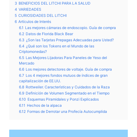
3
BENEFICIOS DEL LITCHI PARA LA SALUD
4
VARIEDADES
5
CURIOSIDADES DEL LITCHI
6
Artículos de Interés
6.1
Las mejores cámaras de endoscopio. Guía de compra
6.2
Datos de Florida Black Bear
6.3
¿Son las Tarjetas Prepagas Adecuadas para Usted?
6.4
¿Qué son los Tokens en el Mundo de las
Criptomonedas?
6.5
Las Mejores Lijadoras Para Paneles de Yeso del
Mercado
6.6
Los mejores detectores de voltaje. Guía de compra
6.7
Los 4 mejores fondos mutuos de índices de gran
capitalización de EE.UU.
6.8
Rottweiler. Características y Cuidados de la Raza
6.9
Definición de Volumen Segmentado en el Tiempo
6.10
Esquemas Piramidales y Ponzi Explicados
6.11
Hechos de la alpaca
6.12
Formas de Derrotar una Profecía Autocumplida