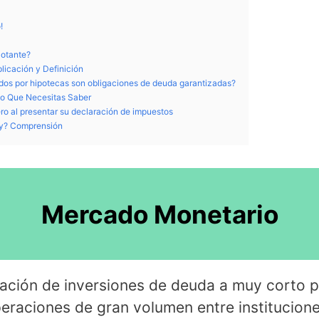
!
lotante?
plicación y Definición
ados por hipotecas son obligaciones de deuda garantizadas?
 Lo Que Necesitas Saber
ero al presentar su declaración de impuestos
ay? Comprensión
Mercado Monetario
iación de inversiones de deuda a muy corto pl
peraciones de gran volumen entre institucion