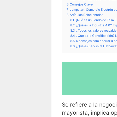
6
Consejos Clave
7
Jumpstart: Comercio Electrónico
8
Artículos Relacionados
8.1
¿Qué es un Fondo de Tasa F
8.2
¿Qué es la Industria 4.0? Ex
8.3
¿Todos los valores respald
8.4
¿Qué es la Gentrificación?
8.5
6 consejos para ahorrar din
8.6
¿Qué es Berkshire Hathaw
Se refiere a la negoc
mayorista, implica o