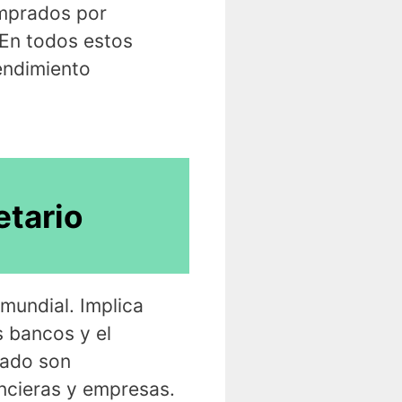
omprados por
 En todos estos
endimiento
tario
 mundial. Implica
s bancos y el
cado son
ancieras y empresas.