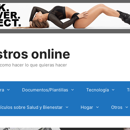
tros online
omo hacer lo que quieras hacer
ra
Documentos/Plantillas
Tecnología
T
tículos sobre Salud y Bienestar
Hogar
Otros