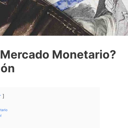
l Mercado Monetario?
ión
r
tario
!