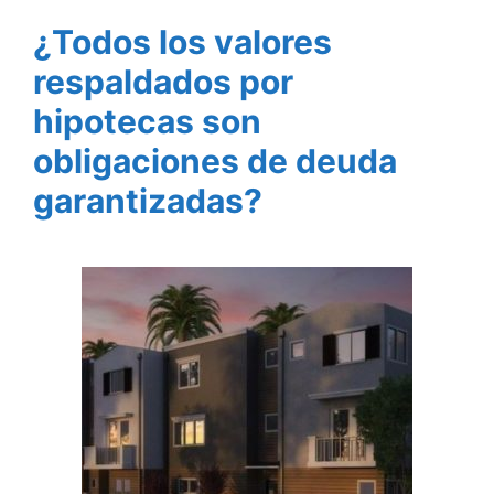
¿Todos los valores
respaldados por
hipotecas son
obligaciones de deuda
garantizadas?