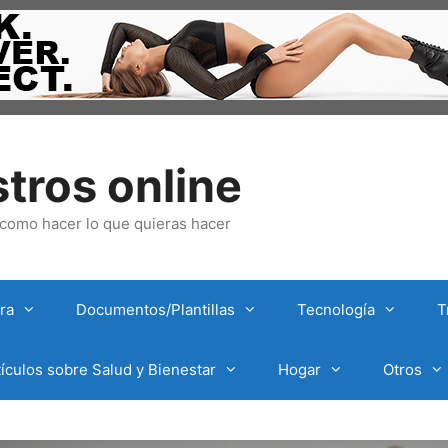
tros online
omo hacer lo que quieras hacer
ra
Documentos/Plantillas
Tecnología
T
tículos sobre Salud y Bienestar
Hogar
Otros