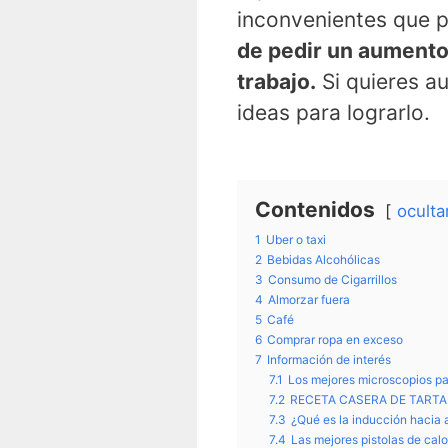
inconvenientes que p
de pedir un aumento
trabajo.
Si quieres a
ideas para lograrlo.
Contenidos
oculta
1
Uber o taxi
2
Bebidas Alcohólicas
3
Consumo de Cigarrillos
4
Almorzar fuera
5
Café
6
Comprar ropa en exceso
7
Información de interés
7.1
Los mejores microscopios par
7.2
RECETA CASERA DE TARTA
7.3
¿Qué es la inducción hacia a
7.4
Las mejores pistolas de cal