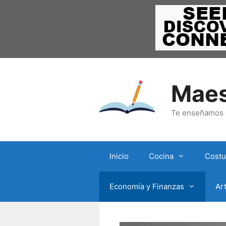
Saltar
al
contenido
Maes
Te enseñamos c
Inicio
Cocina
Costu
Economía y Finanzas
Ar