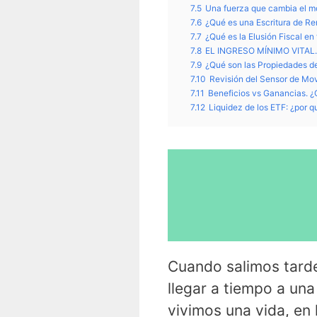
7.5
Una fuerza que cambia el m
7.6
¿Qué es una Escritura de Re
7.7
¿Qué es la Elusión Fiscal e
7.8
EL INGRESO MÍNIMO VITAL
7.9
¿Qué son las Propiedades d
7.10
Revisión del Sensor de Mov
7.11
Beneficios vs Ganancias. ¿C
7.12
Liquidez de los ETF: ¿por q
Cuando salimos tarde
llegar a tiempo a una
vivimos una vida, en 