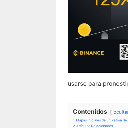
usarse para pronosti
Contenidos
oculta
1
Etapas Iniciales de un Patrón d
2
Artículos Relacionados