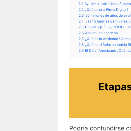
2.1
Ayudar a Jubilados a Super
2.2
¿Qué es una Firma Digital?
2.3
50 millones de años de evol
2.4
Las 15 familias carnívoras 
2.5
BIZUM: QUÉ ES, CÓMO F
2.6
Apelar una condena
2.7
¿Qué es la Ansiedad? Compr
2.8
¿Qué hard forks ha tenido Bi
2.9
El Dólar Americano ¿Cuándo
Etapas
Podría confundirse c