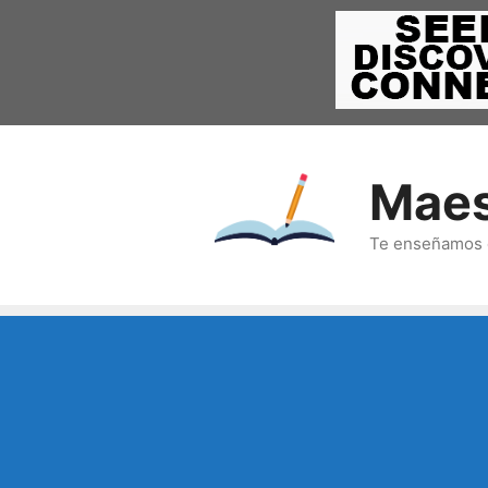
Saltar
al
contenido
Maes
Te enseñamos c