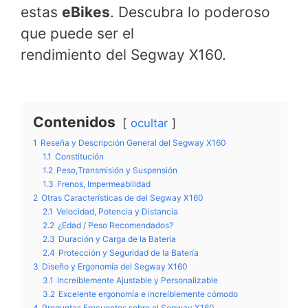
estas
eBikes
. Descubra lo poderoso
que puede ser el
rendimiento del Segway X160.
Contenidos
ocultar
1
Reseña y Descripción General del Segway X160
1.1
Constitución
1.2
Peso,Transmisión y Suspensión
1.3
Frenos, Impermeabilidad
2
Otras Características de del Segway X160
2.1
Velocidad, Potencia y Distancia
2.2
¿Edad / Peso Recomendados?
2.3
Duración y Carga de la Batería
2.4
Protección y Seguridad de la Batería
3
Diseño y Ergonomía del Segway X160
3.1
Increíblemente Ajustable y Personalizable
3.2
Excelente ergonomía e increíblemente cómodo
4
Preguntas Frecuentes sobre el Segway X160