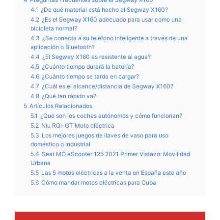
4.1
¿De qué material está hecho el Segway X160?
4.2
¿Es el Segway X160 adecuado para usar como una
bicicleta normal?
4.3
¿Se conecta a su teléfono inteligente a través de una
aplicación o Bluetooth?
4.4
¿El Segway X160 es resistente al agua?
4.5
¿Cuánto tiempo durará la batería?
4.6
¿Cuánto tiempo se tarda en cargar?
4.7
¿Cuál es el alcance/distancia de Segway X160?
4.8
¿Qué tan rápido va?
5
Artículos Relacionados
5.1
¿Qué son los coches autónomos y cómo funcionan?
5.2
Niu RQi-GT Moto eléctrica
5.3
Los mejores juegos de llaves de vaso para uso
doméstico o industrial
5.4
Seat MÓ eScooter 125 2021 Primer Vistazo: Movilidad
Urbana
5.5
Las 5 motos eléctricas a la venta en España este año
5.6
Cómo mandar motos eléctricas para Cuba