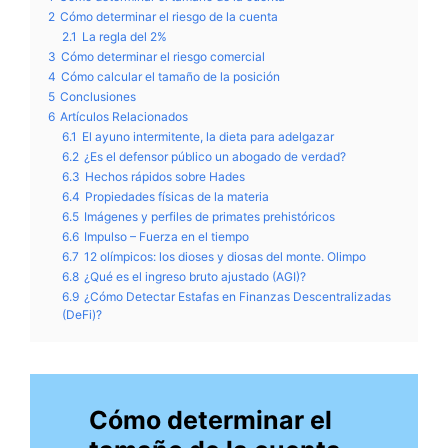
2
Cómo determinar el riesgo de la cuenta
2.1
La regla del 2%
3
Cómo determinar el riesgo comercial
4
Cómo calcular el tamaño de la posición
5
Conclusiones
6
Artículos Relacionados
6.1
El ayuno intermitente, la dieta para adelgazar
6.2
¿Es el defensor público un abogado de verdad?
6.3
Hechos rápidos sobre Hades
6.4
Propiedades físicas de la materia
6.5
Imágenes y perfiles de primates prehistóricos
6.6
Impulso – Fuerza en el tiempo
6.7
12 olímpicos: los dioses y diosas del monte. Olimpo
6.8
¿Qué es el ingreso bruto ajustado (AGI)?
6.9
¿Cómo Detectar Estafas en Finanzas Descentralizadas
(DeFi)?
Cómo determinar el