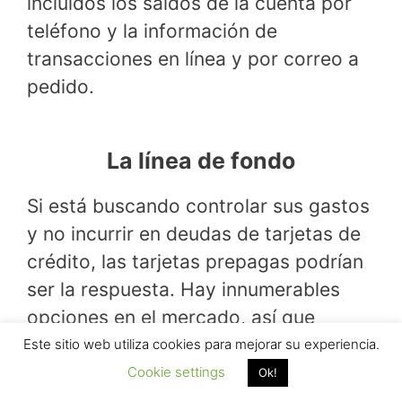
incluidos los saldos de la cuenta por
teléfono y la información de
transacciones en línea y por correo a
pedido.
La línea de fondo
Si está buscando controlar sus gastos
y no incurrir en deudas de tarjetas de
crédito, las tarjetas prepagas podrían
ser la respuesta. Hay innumerables
opciones en el mercado, así que
busque unas que sean fáciles de usar
Este sitio web utiliza cookies para mejorar su experiencia.
y recargue sin pagar una fortuna en
Cookie settings
Ok!
tarifas.