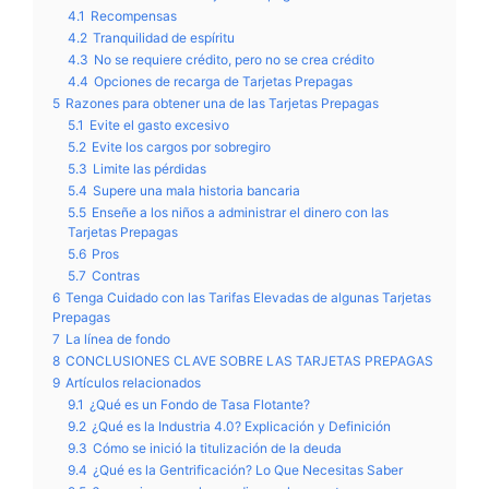
4.1
Recompensas
4.2
Tranquilidad de espíritu
4.3
No se requiere crédito, pero no se crea crédito
4.4
Opciones de recarga de Tarjetas Prepagas
5
Razones para obtener una de las Tarjetas Prepagas
5.1
Evite el gasto excesivo
5.2
Evite los cargos por sobregiro
5.3
Limite las pérdidas
5.4
Supere una mala historia bancaria
5.5
Enseñe a los niños a administrar el dinero con las
Tarjetas Prepagas
5.6
Pros
5.7
Contras
6
Tenga Cuidado con las Tarifas Elevadas de algunas Tarjetas
Prepagas
7
La línea de fondo
8
CONCLUSIONES CLAVE SOBRE LAS TARJETAS PREPAGAS
9
Artículos relacionados
9.1
¿Qué es un Fondo de Tasa Flotante?
9.2
¿Qué es la Industria 4.0? Explicación y Definición
9.3
Cómo se inició la titulización de la deuda
9.4
¿Qué es la Gentrificación? Lo Que Necesitas Saber