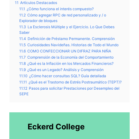
11
Artículos Destacados
11.1
¿Cómo funciona el interés compuesto?
11.2
Cómo agregar RPC de red personalizado y / o
Explorador de bloques
11.3
La Esclerosis Múltiple y el Ejercicio. Lo Que Debes
Saber
11.4
Definición de Préstamo Permanente. Comprensión
11.5
Curiosidades Navideñas. Historias de Todo el Mundo
11.6
COMO CONFECCIONAR UN DIFRAZ PARA NIÑA
11.7
Comprensión de la Economía del Comportamiento
11.8
¿Qué es la Inflación en los Mercados Financieros?
11.9
¿Qué es un Legado? Análisis y Comprensión
11.10
¿Cómo hacer consultas SQL? Guía detallada
11.11
¿Qué es el Trastorno de Estrés Postraumático (TEPT)?
11.12
Pasos para solicitar Prestaciones por Desempleo del
SEPE
Eckerd College