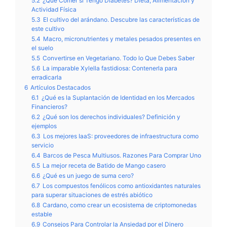
5.2
¿Qué Comer si Tengo Diabetes? Dieta, Alimentación y
Actividad Física
5.3
El cultivo del arándano. Descubre las características de
este cultivo
5.4
Macro, micronutrientes y metales pesados presentes en
el suelo
5.5
Convertirse en Vegetariano. Todo lo Que Debes Saber
5.6
La imparable Xylella fastidiosa: Contenerla para
erradicarla
6
Artículos Destacados
6.1
¿Qué es la Suplantación de Identidad en los Mercados
Financieros?
6.2
¿Qué son los derechos individuales? Definición y
ejemplos
6.3
Los mejores IaaS: proveedores de infraestructura como
servicio
6.4
Barcos de Pesca Multiusos. Razones Para Comprar Uno
6.5
La mejor receta de Batido de Mango casero
6.6
¿Qué es un juego de suma cero?
6.7
Los compuestos fenólicos como antioxidantes naturales
para superar situaciones de estrés abiótico
6.8
Cardano, como crear un ecosistema de criptomonedas
estable
6.9
Consejos Para Controlar la Ansiedad por el Dinero