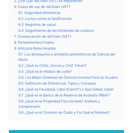
5
¿Por Qué VeChain (VET) es Importante?
6
Casos de uso de VeChain (VET)
6.1
Seguridad alimenticia
6.2
Lucha contra la falsificación
6.3
Registros de salud
6.4
Seguimiento de las emisiones de carbono
7
Conservación de VeChain (VET)
8
Pensamientos Finales
9
Artículos Relacionados
9.1
Los dinosaurios y animales prehistóricos de Dakota del
Norte
9.2
¿Qué es Chiliz, Socios y CHZ Token?
9.3
¿Qué es el módulo de corte?
9.4
Los Mejor Sistemas de Ósmosis Inversa Para su Acuario
9.5
Definición de Diferencial. Tipos y Consejos
9.6
¿Qué es Facebook Libra (Diem)? Lo Que Debes Saber
9.7
¿Qué es el Banco de la Reserva de Australia (RBA)?
9.8
¿Qué es la Propiedad Fraccionada? Análisis y
Comprensión
9.9
¿Qué es el Cinturón de Óxido y Por Qué el Nombre?